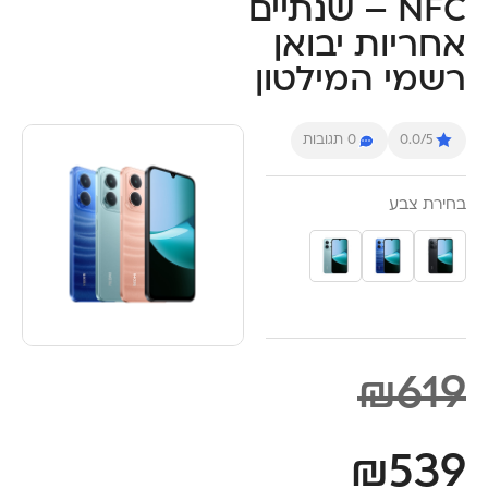
NFC – שנתיים
אחריות יבואן
רשמי המילטון
0.0/5
0 תגובות
בחירת צבע
₪
619
₪
539