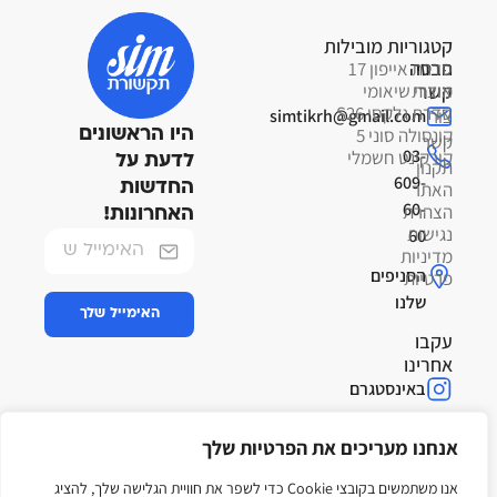
קטגוריות מובילות
פרטי
חברה
סדרת אייפון 17
קשר
אודות
מוצרי שיאומי
סדרת גלקסי S26
צור
simtikrh@gmail.com
קונסולה סוני 5
היו הראשונים
קשר
03-
קורקינט חשמלי
לדעת על
תקנון
609-
האתר
החדשות
60-
הצהרת
האחרונות!
נגישות
60
מדיניות
הסניפים
פרטיות
שלנו
האימייל שלך
עקבו
אחרינו
באינסטגרם
בפייסבוק
אנחנו מעריכים את הפרטיות שלך
בטיקטוק
אנו משתמשים בקובצי Cookie כדי לשפר את חוויית הגלישה שלך, להציג