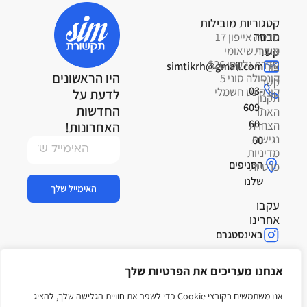
קטגוריות מובילות
פרטי
חברה
סדרת אייפון 17
קשר
אודות
מוצרי שיאומי
סדרת גלקסי S26
צור
simtikrh@gmail.com
היו הראשונים
קונסולה סוני 5
קשר
03-
קורקינט חשמלי
לדעת על
תקנון
609-
החדשות
האתר
60-
הצהרת
האחרונות!
נגישות
60
מדיניות
הסניפים
פרטיות
שלנו
האימייל שלך
עקבו
אחרינו
באינסטגרם
בפייסבוק
אנחנו מעריכים את הפרטיות שלך
בטיקטוק
אנו משתמשים בקובצי Cookie כדי לשפר את חוויית הגלישה שלך, להציג