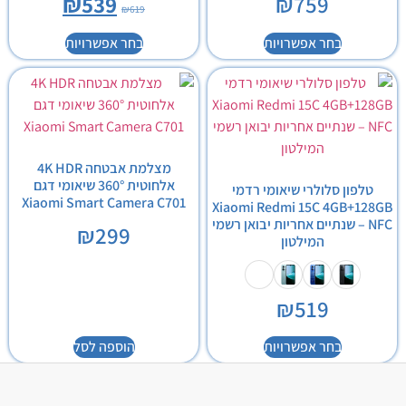
₪
539
₪
759
₪
619
בחר אפשרויות
בחר אפשרויות
מצלמת אבטחה 4K HDR
אלחוטית 360° שיאומי דגם
טלפון סלולרי שיאומי רדמי
Xiaomi Smart Camera C701
Xiaomi Redmi 15C 4GB+128GB
NFC – שנתיים אחריות יבואן רשמי
₪
299
המילטון
₪
519
בחר אפשרויות
הוספה לסל