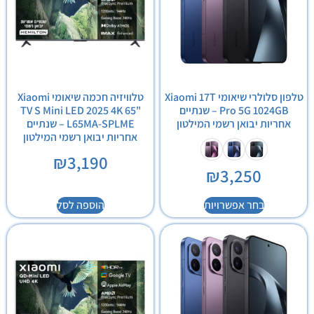
טלפון סלולרי שיאומי Xiaomi 17T
טלוויזיה חכמה שיאומי Xiaomi
Pro 5G 1024GB – שנתיים
TV S Mini LED 2025 4K 65"
אחריות יבואן רשמי המילטון
L65MA-SPLME – שנתיים
אחריות יבואן רשמי המילטון
₪
3,190
₪
3,250
בחר אפשרויות
הוספה לסל