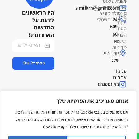
קשר
אודות
מוצרי שיאומי
סדרת גלקסי S26
צור
simtikrh@gmail.com
קונסולה סוני 5
היו הראשונים
קשר
03-
קורקינט חשמלי
לדעת על
תקנון
609-
האתר
החדשות
60-
הצהרת
האחרונות!
נגישות
60
מדיניות
הסניפים
פרטיות
שלנו
האימייל שלך
עקבו
אחרינו
באינסטגרם
בפייסבוק
אנחנו מעריכים את הפרטיות שלך
בטיקטוק
אנו משתמשים בקובצי Cookie כדי לשפר את חוויית הגלישה שלך, להציג
פרסומות או תוכן מותאמים אישית, ולנתח את התעבורה שלנו. בלחיצה על
"קבל הכל" אתה מסכים לשימוש שלנו בקובצי Cookie.
Web
© כל הזכויות שמורות ל י.ש רשת
מפת אתר
Development &
יזמות בע"מ. אין להעתיק או
נגישות
לשכפל.