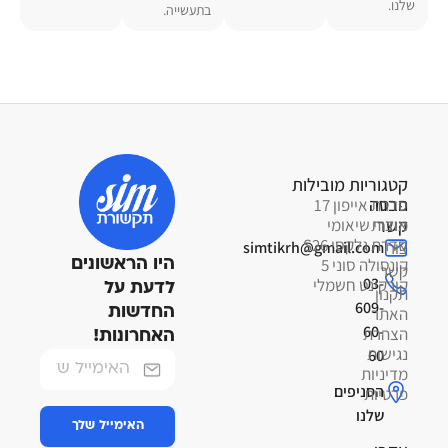
שלנו.
בתעשייה.
קטגוריות מובילות
פרטי
חברה
סדרת אייפון 17
קשר
אודות
מוצרי שיאומי
סדרת גלקסי S26
צור
simtikrh@gmail.com
קונסולה סוני 5
היו הראשונים
קשר
03-
קורקינט חשמלי
לדעת על
תקנון
609-
האתר
החדשות
60-
הצהרת
האחרונות!
נגישות
60
מדיניות
הסניפים
פרטיות
שלנו
האימייל שלך