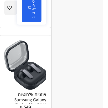
ס
ף
לע
גל
ה
אוזניות אלחוטיות
Samsung Galaxy
Buds4 (SM-R540) –
₪
549