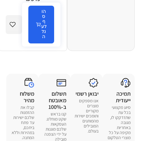
צבע שחור – שנה אחריות
יבואן רשמי סאני
הו
ס
ף
לע
גל
ה
תמיכה
יבואן רשמי
תשלום
משלוח
ייעודית
מאובטח
מהיר
אנו מספקים
מוצרים
ב-100%
סיוע מקצועי
קבלו את
מקוריים
בכל עת
ההזמנות
קנו בראש
ותומכים ישירות
שתזדקקו לו,
שלכם ישירות
שקט מוחלט.
מהמותגים
מגובה
עד פתח
העסקאות
המובילים
באחריות
ביתכם,
שלכם מוגנות
בעולם.
מקיפה על כל
במהירות וללא
על ידי הצפנה
מוצרי הטלקום
המתנה.
מובילה