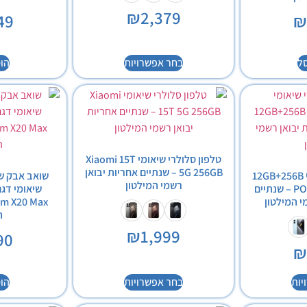
₪
2,379
49
ל
בחר אפשרויות
הו
טלפון סלולרי שיאומי Xiaomi 15T
5G 256GB – שנתיים אחריות יבואן
טלפון סלולרי שיאומי 12GB+256B
שואב אבק שו
רשמי המילטון
POCO X8 Pro Max 5G – שנתיים
י המילטון
ה
₪
1,999
90
יות
בחר אפשרויות
הו