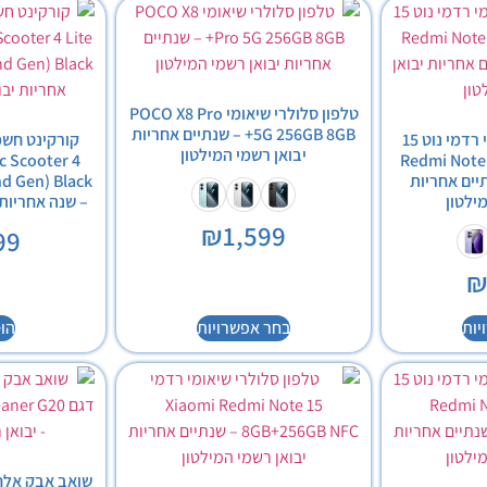
טלפון סלולרי שיאומי POCO X8 Pro
5G 256GB 8GB+ – שנתיים אחריות
טלפון סלולרי שיאומי רדמי נוט 15
קורקינט חשמ
יבואן רשמי המילטון
Redmi Note 1
ic Scooter 4
 – שנתיים אחריות
ילטון
– שנה אחריות 
₪
1,599
99
יות
בחר אפשרויות
הו
שואב אבק אלחו