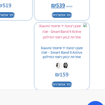
₪
519
₪
539
₪
619
בחר אפשרויות
בחר אפשרו
שעון רצועת יד שיאומי Xiaomi
Smart Band 9 Active – שנה
אחריות יבואן רשמי המילטון
₪
159
בחר אפשרויות
ק