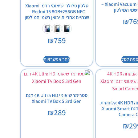
Xiaomi Vacuum Cleaner G20 –
טלפון סלולרי שיאומי רדמי Xiaomi
רשמי המילטון
Redmi 15 8GB+256GB NFC –
שנתיים אחריות יבואן רשמי המילטון
₪
76
₪
759
ספה לסל
בחר אפשרויות
סטרימר שיאומי 4K Ultra HD דגם
Xiaomi TV Box S 3rd Gen
מצלמת אבטחה 4K HDR אלחוטית
360° שיאומי דגם Xiaomi Smart
₪
289
Camera C
₪
29