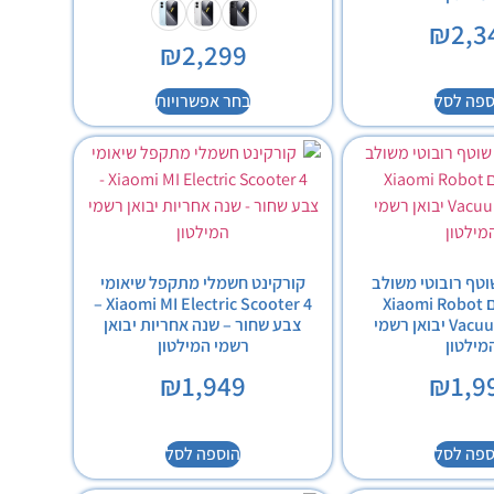
₪
2,3
₪
2,299
ספה לסל
בחר אפשרויות
טף רובוטי משולב
קורקינט חשמלי מתקפל שיאומי
שיאומי דגם Xiaomi Robot
Xiaomi MI Electric Scooter 4 –
Vacuum X20 Max יבואן רשמי
צבע שחור – שנה אחריות יבואן
מילטון
רשמי המילטון
₪
1,949
₪
1,9
ספה לסל
הוספה לסל