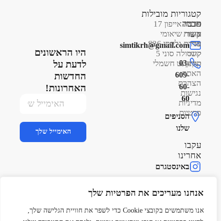
קטגוריות מובילות
פרטי
חברה
סדרת אייפון 17
קשר
אודות
מוצרי שיאומי
צור
סדרת גלקסי S26
simtikrh@gmail.com
היו הראשונים
קשר
קונסולה סוני 5
תקנון
03-
קורקינט חשמלי
לדעת על
האתר
609-
החדשות
הצהרת
60-
האחרונות!
נגישות
60
מדיניות
פרטיות
הסניפים
שלנו
האימייל שלך
עקבו
אחרינו
באינסטגרם
בפייסבוק
אנחנו מעריכים את הפרטיות שלך
בטיקטוק
אנו משתמשים בקובצי Cookie כדי לשפר את חוויית הגלישה שלך,